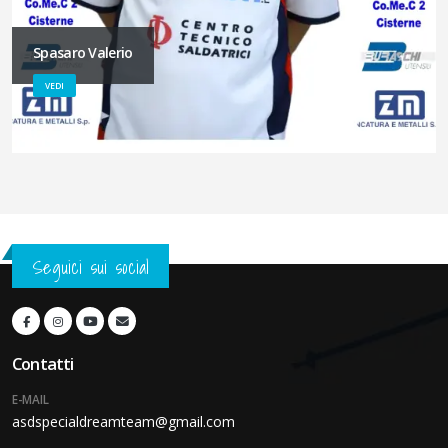
Spasaro Valerio
VEDI
Seguici sui social
Contatti
E-MAIL
asdspecialdreamteam@gmail.com