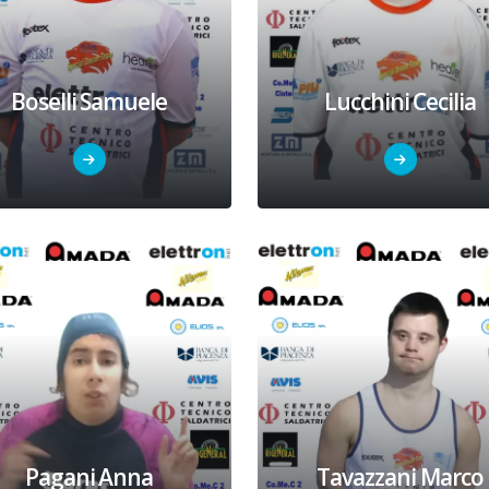
Boselli Samuele
Lucchini Cecilia
Pagani Anna
Tavazzani Marco