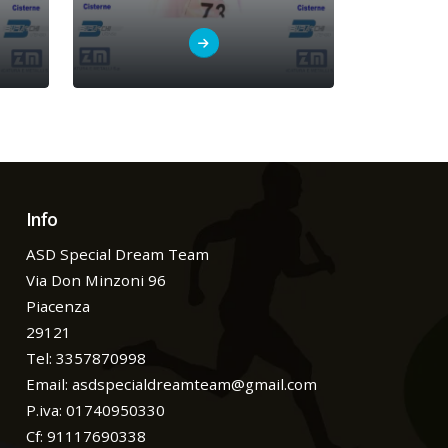
Info
ASD Special Dream Team
Via Don Minzoni 96
Piacenza
29121
Tel: 3357870998
Email:
asdspecialdreamteam@gmail.com
P.iva: 01740950330
Cf: 91117690338