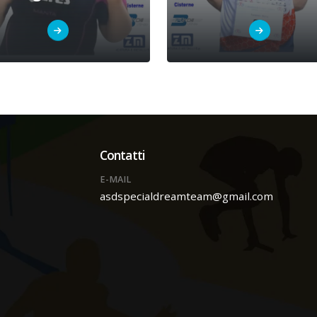
Contatti
E-MAIL
asdspecialdreamteam@gmail.com