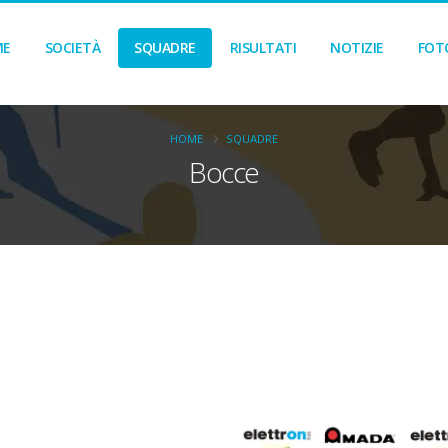
ME
SOCIETÀ
SQUADRE
RISULTATI
NOTIZIE
FOT
HOME
SQUADRE
Bocce