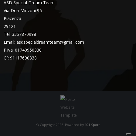
ASD Special Dream Team
Via Don Minzoni 96
Piacenza
29121
Tel: 3357870998
Email:
asdspecialdreamteam@gmail.com
P.iva: 01740950330
Cf: 91117690338
© Copyright 2026. Powered by
101 Sport