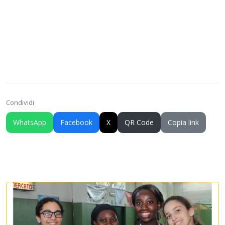
Condividi
WhatsApp
Facebook
X
QR Code
Copia link