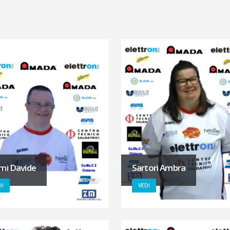
mi Davide
Sartori Ambra
DI
VEDI