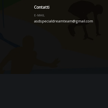
Contatti
E-MAIL
asdspecialdreamteam@gmail.com