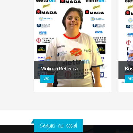
Molinari Rebecca
Bos
VEDI
VE
Seguici sui social