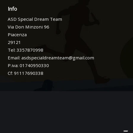
Info
ASD Special Dream Team
Via Don Minzoni 96
Piacenza
29121
Tel: 3357870998
Email:
asdspecialdreamteam@gmail.com
P.iva: 01740950330
Cf: 91117690338