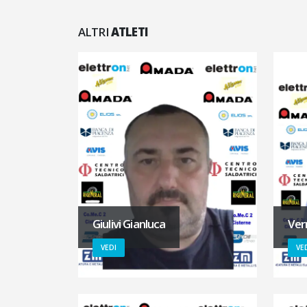
ALTRI
ATLETI
Giulivi Gianluca
Ver
VEDI
VE