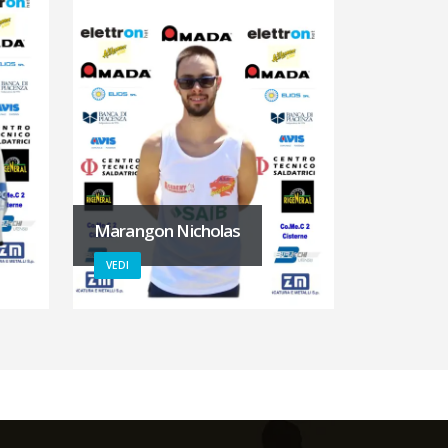
Marangon Nicholas
VEDI