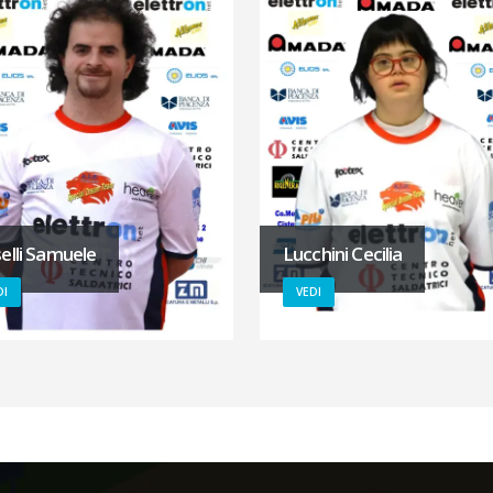
elli Samuele
Lucchini Cecilia
DI
VEDI