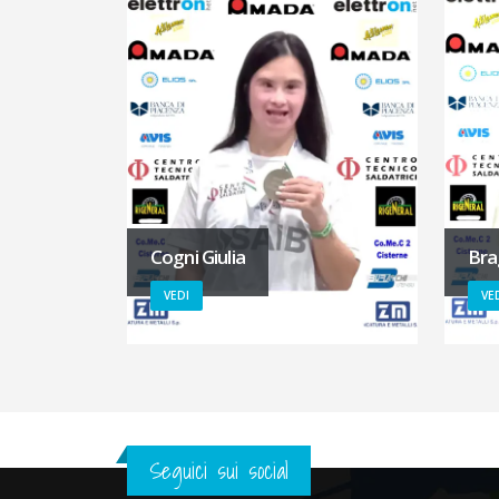
Cogni Giulia
Bra
VEDI
VE
Seguici sui social