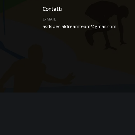
Contatti
E-MAIL
asdspecialdreamteam@gmail.com