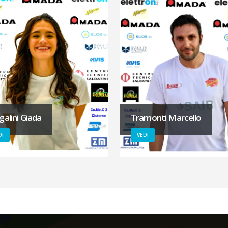
galini Giada
Tramonti Marcello
DI
VEDI