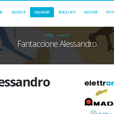
ME
SOCIETÀ
SQUADRE
RISULTATI
NOTIZIE
FOT
HOME
NUOTO
Fantaccione Alessandro
lessandro