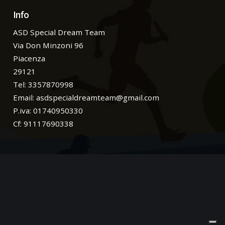
Info
ASD Special Dream Team
Via Don Minzoni 96
Piacenza
29121
Tel: 3357870998
Email:
asdspecialdreamteam@gmail.com
P.iva: 01740950330
Cf: 91117690338