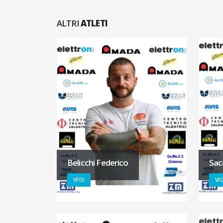
ALTRI
ATLETI
Belicchi Federico
Sac
VEDI
VE