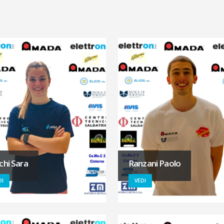
chi Sara
Ranzani Paolo
DI
VEDI