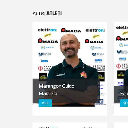
ALTRI
ATLETI
Marangon Guido
Maurizio
Fon
VEDI
VE