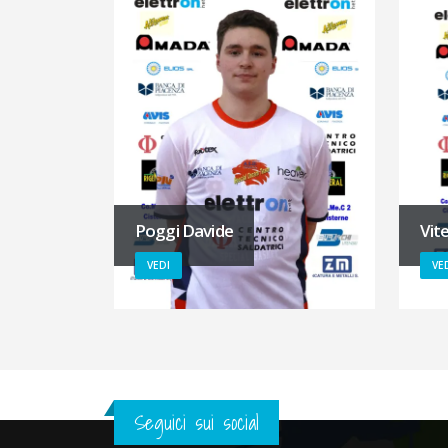
Poggi Davide
Vite
VEDI
VE
Seguici sui social