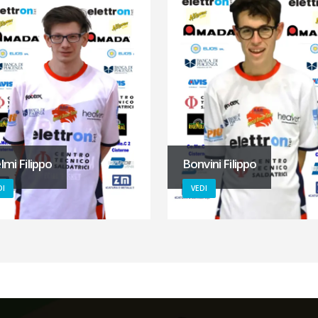
lmi Filippo
Bonvini Filippo
DI
VEDI