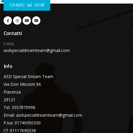
Seguici sui social
Contatti
E-MAIL
asdspecialdreamteam@gmail.com
Info
ASD Special Dream Team
Via Don Minzoni 96
Piacenza
29121
Tel: 3357870998
Email:
asdspecialdreamteam@gmail.com
P.iva: 01740950330
Cf: 91117690338