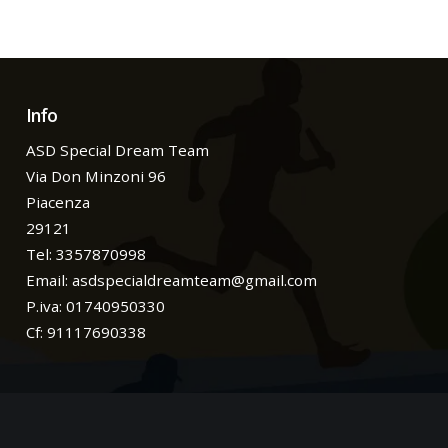
Info
ASD Special Dream Team
Via Don Minzoni 96
Piacenza
29121
Tel: 3357870998
Email:
asdspecialdreamteam@gmail.com
P.iva: 01740950330
Cf: 91117690338