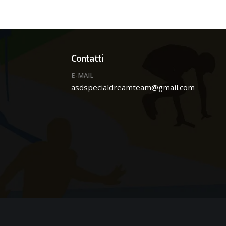
Contatti
E-MAIL
asdspecialdreamteam@gmail.com