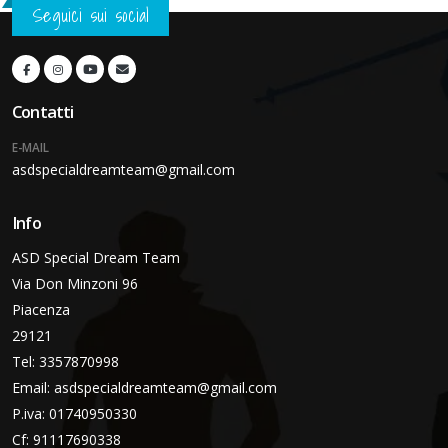
Seguici sui social
Contatti
E-MAIL
asdspecialdreamteam@gmail.com
Info
ASD Special Dream Team
Via Don Minzoni 96
Piacenza
29121
Tel: 3357870998
Email:
asdspecialdreamteam@gmail.com
P.iva: 01740950330
Cf: 91117690338