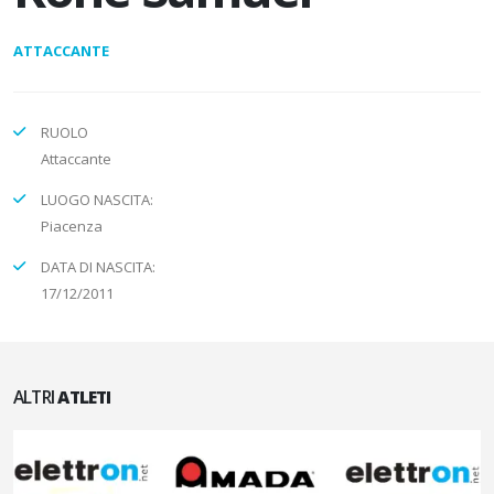
ATTACCANTE
RUOLO
Attaccante
LUOGO NASCITA:
Piacenza
DATA DI NASCITA:
17/12/2011
ALTRI
ATLETI