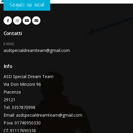
Seguici sui social
Contatti
E-MAIL
asdspecialdreamteam@gmail.com
Info
ASD Special Dream Team
Via Don Minzoni 96
Piacenza
29121
Tel: 3357870998
Email:
asdspecialdreamteam@gmail.com
P.iva: 01740950330
Cf: 91117690338