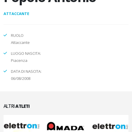
ATTACCANTE
RUOLO
Attaccante
LUOGO NASCITA:
Piacenza
DATA DI NASCITA:
06/08/2008
ALTRI
ATLETI