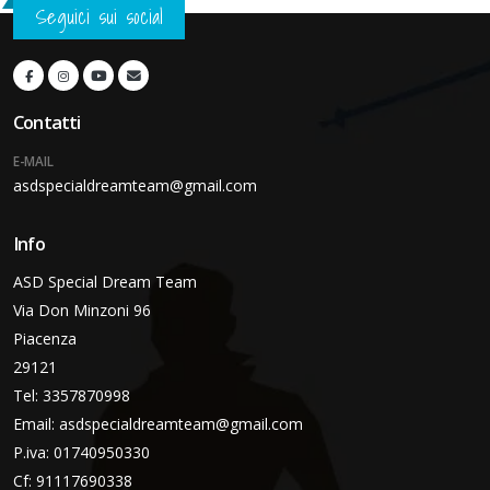
Seguici sui social
Contatti
E-MAIL
asdspecialdreamteam@gmail.com
Info
ASD Special Dream Team
Via Don Minzoni 96
Piacenza
29121
Tel: 3357870998
Email:
asdspecialdreamteam@gmail.com
P.iva: 01740950330
Cf: 91117690338