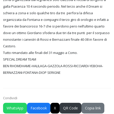
galla Piacenza 10 4 secondo periodo. Nel terzo anche il Dream si
schiera a zona e solo qualche tiro da tre perfora la difesa
organizzata da Fontana e compagni il terzo giro di orologio e infatti a
favore dei biancorossi 16-7 che si perdono pero nell’ultimo quarto
dove un ottimo Giordano sfodera due tiri da tre punti per il sorpasso
nonostante i canestri di Rossi e Bernazzani finale 40-38 in favore di
Castoro.
Tutto rimandato alle finali del 31 maggio a Como.
SPECIAL DREAM TEAM
BEN RHOMDHAME-HALILAGA-GAZZOLA-ROSSI-RICCIARDI-YEBOHA-
BERNAZZANI-FONTANA-DIOP SERIGNE
Condividi
WhatsApp
Facebook
X
QR Code
Copia link