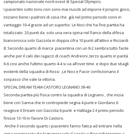
campionato nazionale nord-ovest di Special Olympics.
I piacentini sotto tono non sono mai riusciti ad imporre il proprio gioco,
iniziano bene i padroni di casa che già nel primo periodo sono in
vantaggio 10-4 grazie ad un superbo Le Noci che ha fine partita ha
totalizzato 20 punti da solo una vera spina nel fianco della difesa
biancorossa solo Gazzola in doppia cifra 10 punti all’attivo e Ricciardi
8. Secondo quarto di marca piacentina con un 8-2 sembra tutto facile
anche per il calo dei ragazzi di coach Andreoni ,terzo quarto in parità
6-6 cosi anche l’ultimo quarto 4-4 si va all’over time e dopo due sbagli
evidenti della squadra di Rossi ,Le Noci e Pacor confezionano il
sorpasso che vale la vittoria.
SPECIAL DREAM TEAM-CASTORO LEGNANO 38-40
Seconda partita più fisica contro la squadra di Legnano , che inizia
bene con Sanna che in contropiede segna 4 punti e Giordano 6
reagisce il Dream con Gazzola 6 punti e Halilaga 2 il primo periodo
finisce 13-10 in favore Di Castoro.
Anche il secondo quarto i piacentini fanno fatica ad entrare nella
zona organizzata dai legnanesi solo Gazzola e Ricciardi tengono a