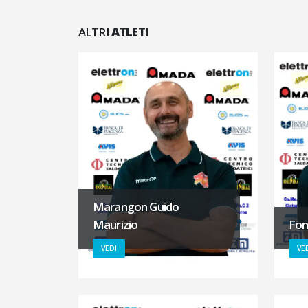
ALTRI
ATLETI
Marangon Guido
Maurizio
Fon
VEDI
VE