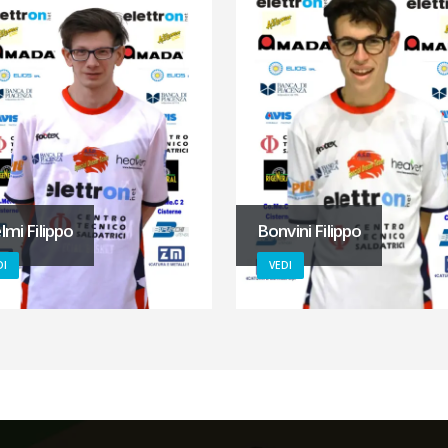
lmi Filippo
Bonvini Filippo
DI
VEDI