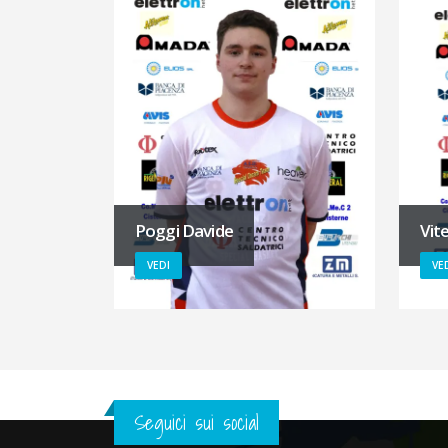
Poggi Davide
Vite
VEDI
VE
Seguici sui social