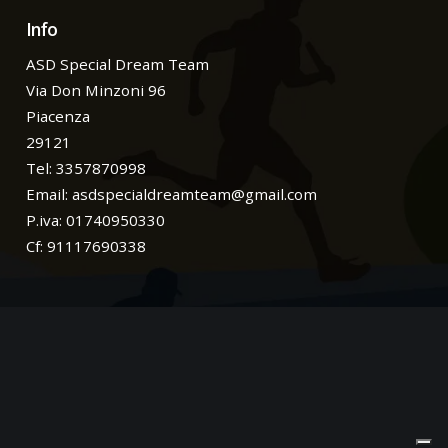
Info
ASD Special Dream Team
Via Don Minzoni 96
Piacenza
29121
Tel: 3357870998
Email:
asdspecialdreamteam@gmail.com
P.iva: 01740950330
Cf: 91117690338