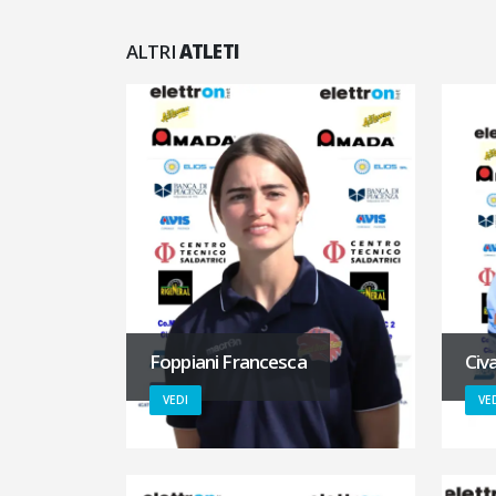
ALTRI
ATLETI
Foppiani Francesca
Civ
VEDI
VE