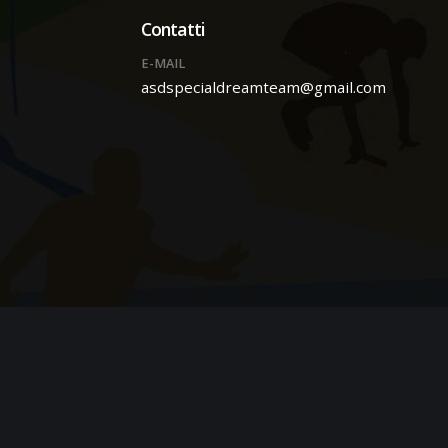
Contatti
E-MAIL
asdspecialdreamteam@gmail.com