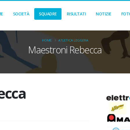
ME
SOCIETÀ
SQUADRE
RISULTATI
NOTIZIE
FOT
HOME
ATLETICA LEGGERA
Maestroni Rebecca
ecca