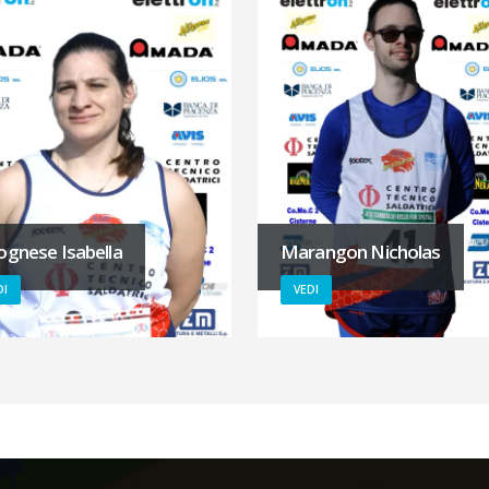
ognese Isabella
Marangon Nicholas
DI
VEDI