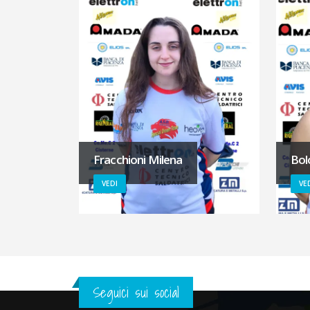
Fracchioni Milena
Bol
VEDI
VE
Seguici sui social