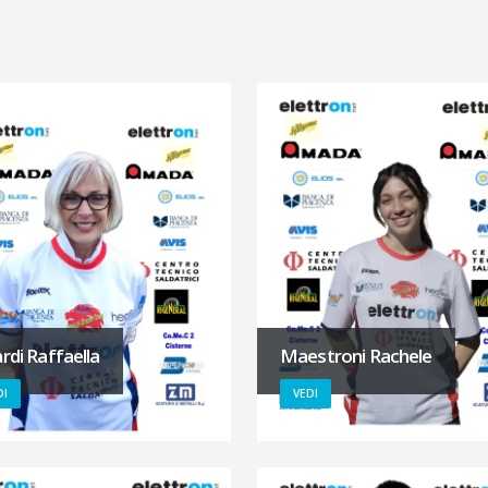
ardi Raffaella
Maestroni Rachele
DI
VEDI