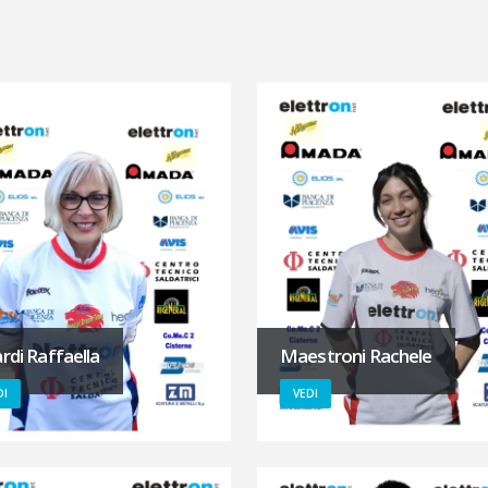
ardi Raffaella
Maestroni Rachele
DI
VEDI