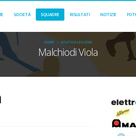
ME
SOCIETÀ
SQUADRE
RISULTATI
NOTIZIE
FOT
HOME
ATLETICA LEGGERA
Malchiodi Viola
a