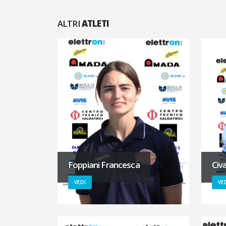
ALTRI
ATLETI
Foppiani Francesca
Civ
VEDI
VE