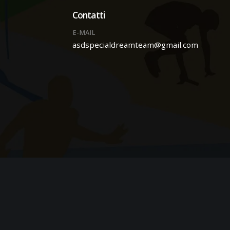
Contatti
E-MAIL
asdspecialdreamteam@gmail.com