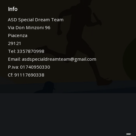
Info
ASD Special Dream Team
Via Don Minzoni 96
Piacenza
29121
Tel: 3357870998
Email:
asdspecialdreamteam@gmail.com
P.iva: 01740950330
Cf: 91117690338