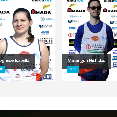
ognese Isabella
Marangon Nicholas
DI
VEDI