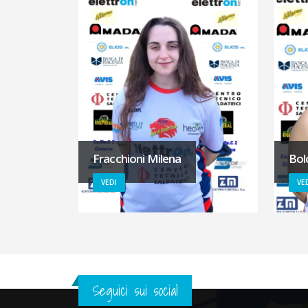
Fracchioni Milena
Bol
VEDI
VE
Seguici sui social