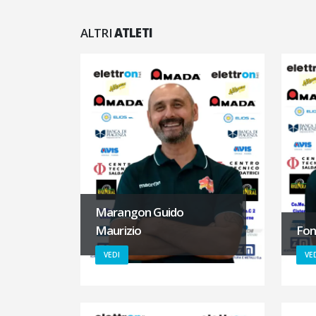
ALTRI
ATLETI
Marangon Guido
Maurizio
Fon
VEDI
VE