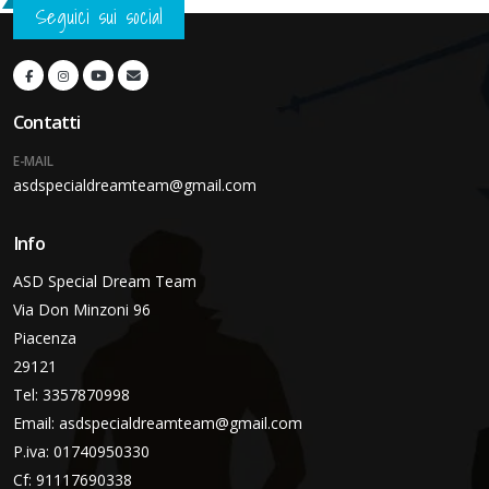
Seguici sui social
Contatti
E-MAIL
asdspecialdreamteam@gmail.com
Info
ASD Special Dream Team
Via Don Minzoni 96
Piacenza
29121
Tel: 3357870998
Email:
asdspecialdreamteam@gmail.com
P.iva: 01740950330
Cf: 91117690338