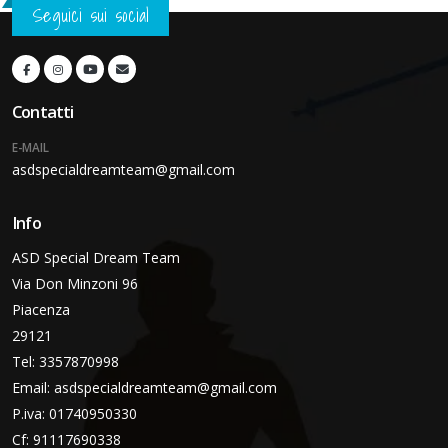
Seguici sui social
Contatti
E-MAIL
asdspecialdreamteam@gmail.com
Info
ASD Special Dream Team
Via Don Minzoni 96
Piacenza
29121
Tel: 3357870998
Email:
asdspecialdreamteam@gmail.com
P.iva: 01740950330
Cf: 91117690338