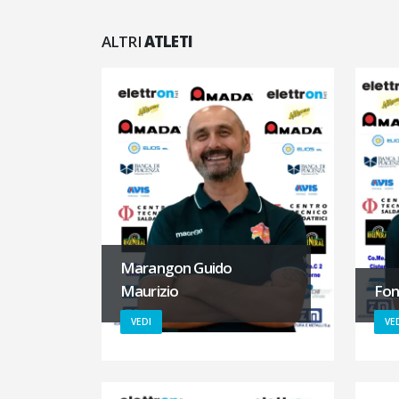
ALTRI
ATLETI
Marangon Guido
Maurizio
Fon
VEDI
VE