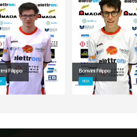
lmi Filippo
Bonvini Filippo
DI
VEDI