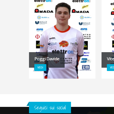
Poggi Davide
Vite
VEDI
VE
Seguici sui social